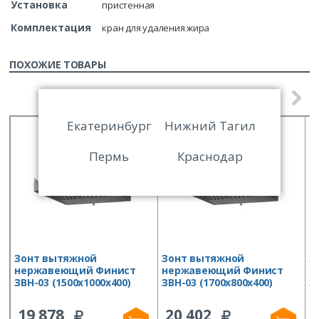
Установка
пристенная
Комплектация
кран для удаления жира
ПОХОЖИЕ ТОВАРЫ
Екатеринбург
Нижний Тагил
Пермь
Краснодар
Зонт вытяжной
Зонт вытяжной
З
нержавеющий Финист
нержавеющий Финист
н
ЗВН-03 (1500х1000х400)
ЗВН-03 (1700х800х400)
З
19 878
20 402