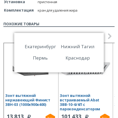
Установка
пристенная
Комплектация
кран для удаления жира
ПОХОЖИЕ ТОВАРЫ
Екатеринбург
Нижний Тагил
Пермь
Краснодар
Зонт вытяжной
Зонт вытяжной
З
нержавеющий Финист
встраиваемый Abat
н
ЗВН-03 (1000х900х400)
ЗВВ-10-6/4П с
З
пароконденсатором
13 813
101 433