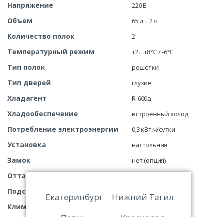
Напряжение
220 В
Объем
65 л + 2 л
Количество полок
2
Температурный режим
+2…+8°C / -6°C
Тип полок
решетки
Тип дверей
глухие
Хладагент
R-600a
Хладообеспечение
встроенный холод
Потребление электроэнергии
0,3 кВт.ч/сутки
Установка
настольная
Замок
нет (опция)
Оттаивание
ручное
Подсветка
есть
Екатеринбург
Нижний Тагил
Климатический класс
ST