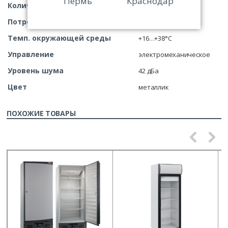
Пермь
Краснодар
Количество камер
1
Потребляемая мощность
70 Вт
Темп. окружающей среды
+16…+38°C
Управление
электромеханическое
Уровень шума
42 дБа
Цвет
металлик
ПОХОЖИЕ ТОВАРЫ