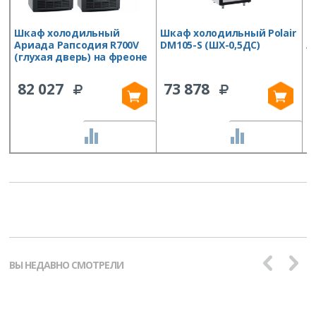
Шкаф холодильный
Шкаф холодильный Polair
Ш
Ариада Рапсодия R700V
DM105-S (ШХ-0,5ДС)
А
(глухая дверь) на фреоне
(
82 027
73 878
СРАВНИТЬ
СРАВНИТЬ
ВЫ НЕДАВНО СМОТРЕЛИ