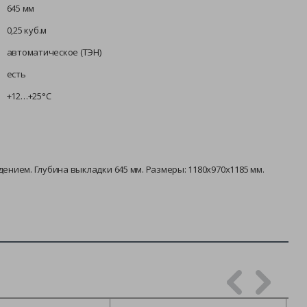
645 мм
0,25 куб.м
автоматическое (ТЭН)
есть
+12…+25°С
ением. Глубина выкладки 645 мм. Размеры: 1180х970х1185 мм.