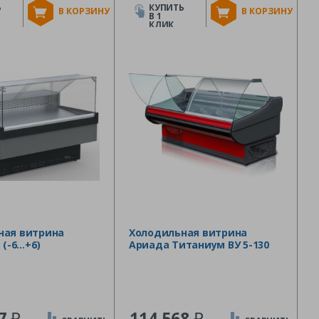
Ь
КУПИТЬ
В КОРЗИНУ
В КОРЗИНУ
В 1
КЛИК
ная витрина
Холодильная витрина
 (-6…+6)
Ариада Титаниум ВУ 5-130
₽
₽
97
114 568