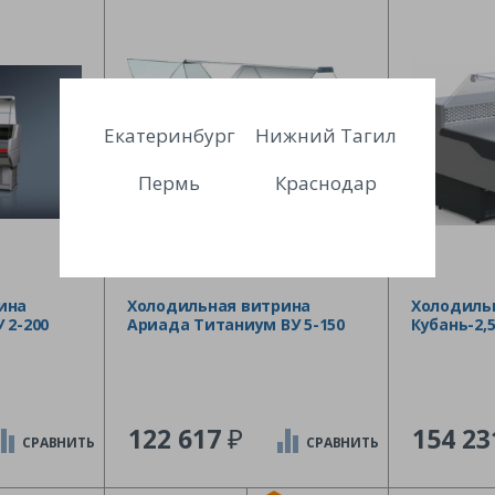
Екатеринбург
Нижний Тагил
Пермь
Краснодар
ина
Холодильная витрина
Холодиль
 2-200
Ариада Титаниум ВУ 5-150
Кубань-2,5
₽
122 617
154 2
СРАВНИТЬ
СРАВНИТЬ