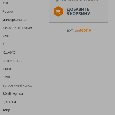
1185
ДОБАВИТЬ
Россия
В КОРЗИНУ
универсальная
1350х1150х1120 мм
арт:
um020616
220 В
1
-6…+6°С
статическое
130 кг
R290
встроенный холод
8,0 кВт/сутки
0,92 кв.м
Таир