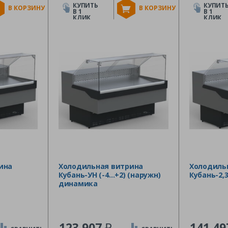
КУПИТЬ
КУПИТ
В КОРЗИНУ
В КОРЗИНУ
В 1
В 1
КЛИК
КЛИК
ина
Холодильная витрина
Холодиль
Кубань-УН (-4…+2) (наружн)
Кубань-2,3
динамика
₽
123 907
141 4