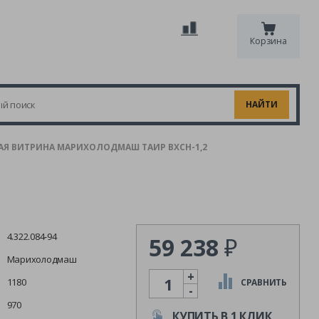
Корзина
Я ВИТРИНА МАРИХОЛОДМАШ ТАИР ВХСН-1,2
4.322.084-94
59 238
₽
Марихолодмаш
+
Количество
1180
СРАВНИТЬ
-
970
КУПИТЬ В 1 КЛИК