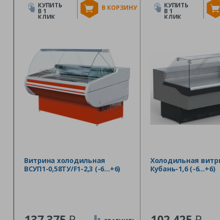
КУПИТЬ
КУПИТЬ
В КОРЗИНУ
В 1
В 1
КЛИК
КЛИК
Витрина холодильная
Холодильная витр
ВСУП1-0,58ТУ/F1-2,3 (-6…+6)
Кубань-1,6 (-6…+6)
₽
₽
137 375
102 425