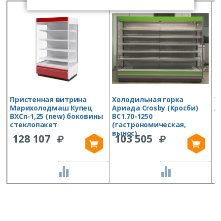
Пристенная витрина
Холодильная горка
Х
Марихолодмаш Купец
Ариада Crosby (Кросби)
А
ВХСп-1,25 (new) боковины
ВС1.70-1250
В
стеклопакет
(гастрономическая,
ф
вынос)
128 107
103 505
СРАВНИТЬ
СРАВНИТЬ