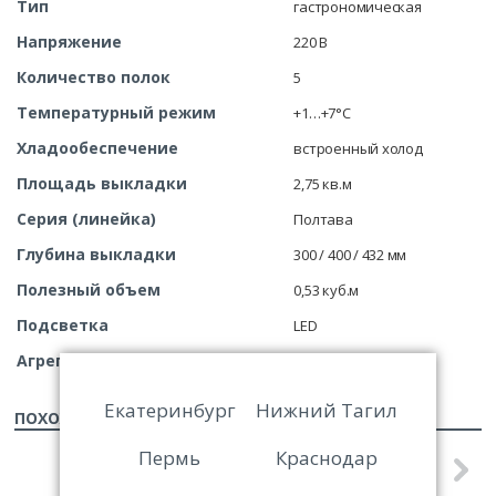
Тип
гастрономическая
Напряжение
220 В
Количество полок
5
Температурный режим
+1…+7°С
Хладообеспечение
встроенный холод
Площадь выкладки
2,75 кв.м
Серия (линейка)
Полтава
Глубина выкладки
300 / 400 / 432 мм
Полезный объем
0,53 куб.м
Подсветка
LED
Агрегат
Danfoss
Екатеринбург
Нижний Тагил
ПОХОЖИЕ ТОВАРЫ
Пермь
Краснодар