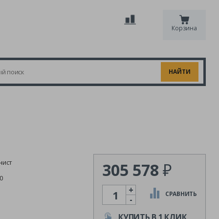
Корзина
нист
305 578
₽
0
+
Количество
СРАВНИТЬ
-
КУПИТЬ В 1 КЛИК