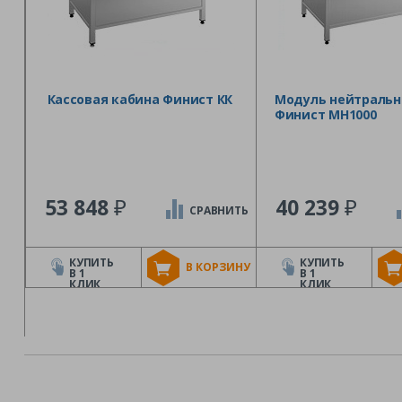
Кассовая кабина Финист КК
Модуль нейтраль
Финист МН1000
₽
₽
53 848
40 239
СРАВНИТЬ
КУПИТЬ
КУПИТЬ
В КОРЗИНУ
В 1
В 1
КЛИК
КЛИК