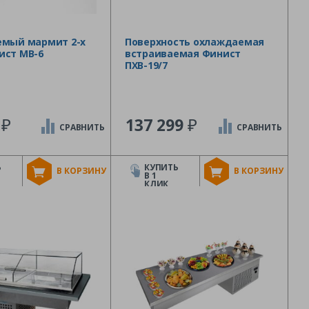
емый мармит 2-х
Поверхность охлаждаемая
ист МВ-6
встраиваемая Финист
ПХВ-19/7
₽
₽
4
137 299
СРАВНИТЬ
СРАВНИТЬ
Ь
КУПИТЬ
В КОРЗИНУ
В КОРЗИНУ
В 1
КЛИК