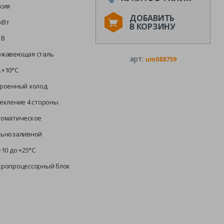
сия
ДОБАВИТЬ
 кВт
В КОРЗИНУ
 В
ржавеющая сталь
арт:
um088759
…+10°С
троенный холод
екление 4 стороны
томатическое
льнозаливной
+10 до +25°С
кропроцессорный блок