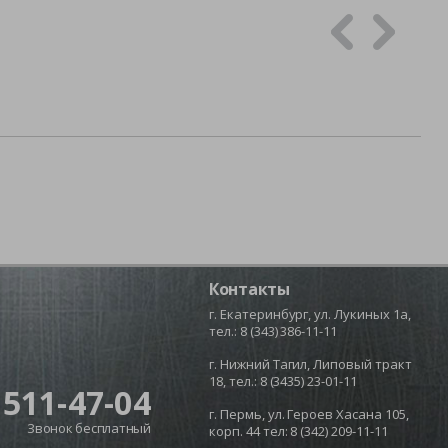
Контакты
г. Екатеринбург, ул. Лукиных 1а,
тел.:
8 (343) 386-11-11
г. Нижний Тагил, Липовый тракт
18, тел.:
8 (3435) 23-01-11
 511-47-04
г. Пермь, ул. Героев Хасана 105,
Звонок бесплатный
корп. 44 тел:
8 (342) 209-11-11