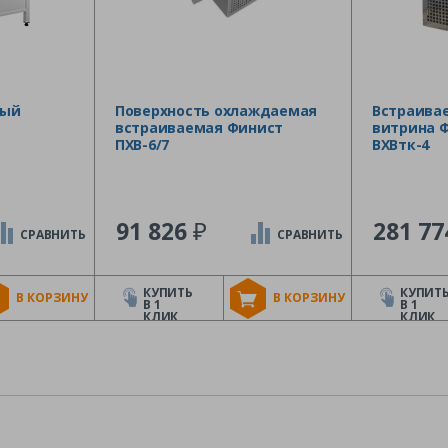
ный
Поверхность охлаждаемая
Встраива
встраиваемая Финист
витрина 
ПХВ-6/7
ВХВтк-4
₽
91 826
281 7
СРАВНИТЬ
СРАВНИТЬ
КУПИТЬ
КУПИТ
В КОРЗИНУ
В КОРЗИНУ
В 1
В 1
КЛИК
КЛИК