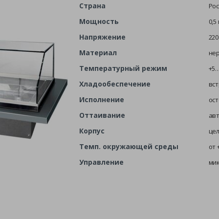
Страна
Рос
Мощность
0,5
Напряжение
220
Материал
не
Температурный режим
+5
Хладообеспечение
вс
Исполнение
ост
Оттаивание
ав
Корпус
це
Темп. окружающей среды
от 
Управление
ми