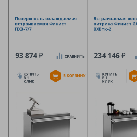
Поверхность охлаждаемая
Встраиваемая хол
встраиваемая Финист
витрина Финист G
ПХВ-7/7
ВХВтк-2
₽
₽
93 874
234 146
СРАВНИТЬ
КУПИТЬ
КУПИТЬ
В КОРЗИНУ
В 1
В 1
КЛИК
КЛИК