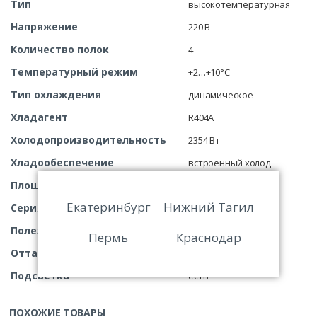
Тип
высокотемпературная
Напряжение
220 В
Количество полок
4
Температурный режим
+2…+10°C
Тип охлаждения
динамическое
Хладагент
R404A
Холодопроизводительность
2354 Вт
Хладообеспечение
встроенный холод
Площадь выкладки
2,7 кв.м
Екатеринбург
Нижний Тагил
Серия (линейка)
Фортуна
Полезный объем
950 л
Пермь
Краснодар
Оттаивание
автоматическое
Подсветка
есть
ПОХОЖИЕ ТОВАРЫ