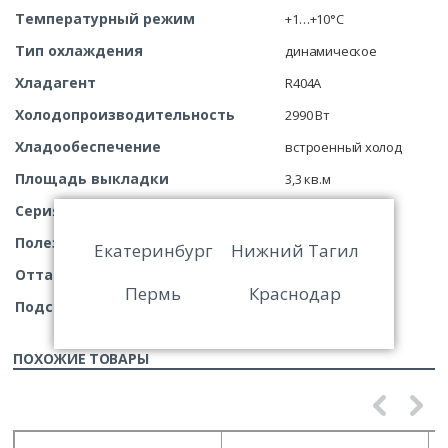
Температурный режим
+1…+10°C
Тип охлаждения
динамическое
Хладагент
R404A
Холодопроизводительность
2990 Вт
Хладообеспечение
встроенный холод
Площадь выкладки
3,3 кв.м
Серия (линейка)
Уран
Полезный объем
1500 л
Екатеринбург
Нижний Тагил
Оттаивание
автоматическое
Пермь
Краснодар
Подсветка
есть
ПОХОЖИЕ ТОВАРЫ