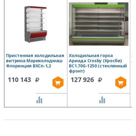
Пристенная холодильная
Холодильная горка
Х
витрина Марихолодмаш
Ариада Crosby (Кросби)
А
Флоренция ВХСп-1,2
ВС1.70G-1250 (стеклянный
В
фронт)
(
в
110 143
127 926
СРАВНИТЬ
СРАВНИТЬ