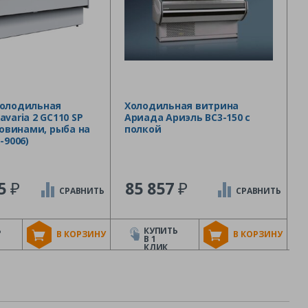
холодильная
Холодильная витрина
varia 2 GC110 SP
Ариада Ариэль ВС3-150 с
оковинами, рыба на
полкой
-9006)
₽
₽
75
85 857
СРАВНИТЬ
СРАВНИТЬ
Ь
КУПИТЬ
В КОРЗИНУ
В КОРЗИНУ
В 1
КЛИК