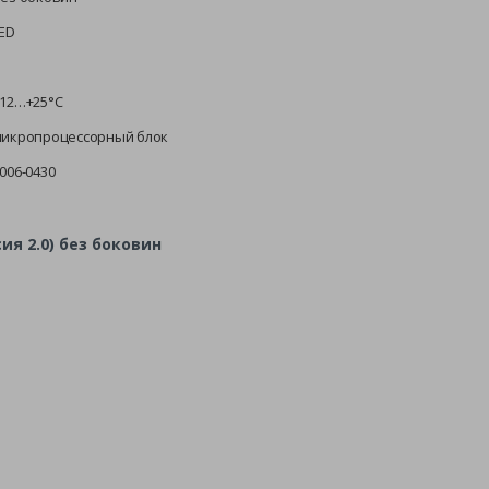
ED
12…+25°C
икропроцессорный блок
006-0430
ия 2.0) без боковин