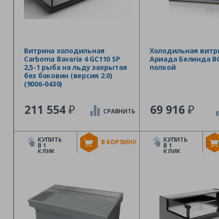
Витрина холодильная
Холодильная витр
Carboma Bavaria 4 GC110 SP
Ариада Белинда ВС
2,5-1 рыба на льду закрытая
полкой
без боковин (версия 2.0)
(9006-0430)
₽
₽
211 554
69 916
СРАВНИТЬ
КУПИТЬ
КУПИТЬ
В КОРЗИНУ
В 1
В 1
КЛИК
КЛИК