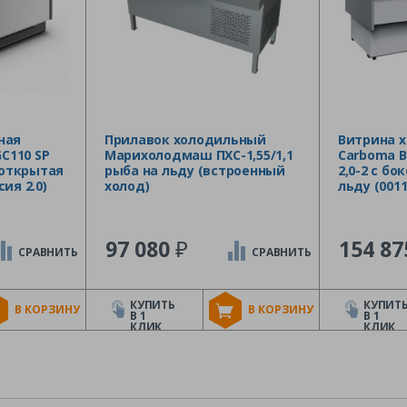
ная
Прилавок холодильный
Витрина 
GC110 SP
Марихолодмаш ПХС-1,55/1,1
Carboma Ba
 открытая
рыба на льду (встроенный
2,0-2 с б
ия 2.0)
холод)
льду (0011
₽
97 080
154 8
СРАВНИТЬ
СРАВНИТЬ
КУПИТЬ
КУПИТ
В КОРЗИНУ
В КОРЗИНУ
В 1
В 1
КЛИК
КЛИК