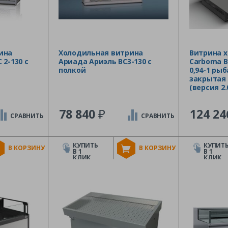
ина
Холодильная витрина
Витрина 
 2-130 с
Ариада Ариэль ВС3-130 с
Carboma Ba
полкой
0,94-1 рыб
закрытая
(версия 2.
₽
78 840
124 2
СРАВНИТЬ
СРАВНИТЬ
КУПИТЬ
КУПИТ
В КОРЗИНУ
В КОРЗИНУ
В 1
В 1
КЛИК
КЛИК