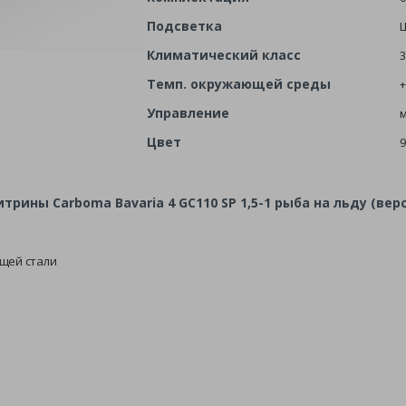
Подсветка
L
Климатический класс
3
Темп. окружающей среды
+
Управление
м
Цвет
9
ны Carboma Bavaria 4 GC110 SP 1,5-1 рыба на льду (верс
щей стали