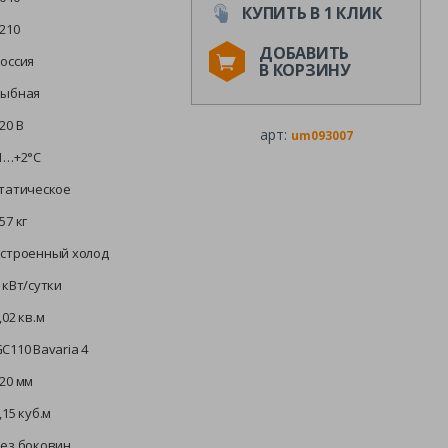
КУПИТЬ В 1 КЛИК
210
ДОБАВИТЬ
оссия
В КОРЗИНУ
рыбная
20 В
арт:
um093007
1…+2°C
татическое
57 кг
строенный холод
 кВт/сутки
,02 кв.м
C110 Bavaria 4
20 мм
,15 куб.м
ез боковин