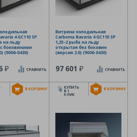
холодильная
Витрина холодильная
varia 4 GC110 SP
Carboma Bavaria 4 GC110 SP
а на льду
1,25-2 рыба на льду
 с боковинами
открытая без боковин
0) (9006-0430)
(версия 2.0) (9006-0430)
₽
₽
46
97 601
СРАВНИТЬ
СРАВНИТЬ
Ь
КУПИТЬ
В КОРЗИНУ
В КОРЗИНУ
В 1
КЛИК