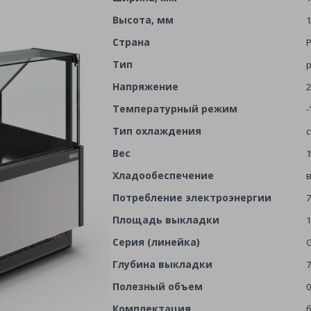
Высота, мм
1
Страна
Р
Тип
Напряжение
2
Температурный режим
-
Тип охлаждения
с
Вес
1
Хладообеспечение
в
Потребление электроэнергии
7
Площадь выкладки
1
Серия (линейка)
G
Глубина выкладки
7
Полезный объем
0
Комплектация
б