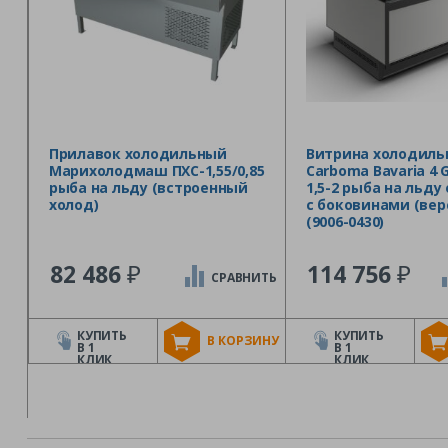
Прилавок холодильный
Витрина холодиль
Марихолодмаш ПХС-1,55/0,85
Carboma Bavaria 4 
рыба на льду (встроенный
1,5-2 рыба на льду
холод)
с боковинами (верс
(9006-0430)
₽
₽
82 486
114 756
СРАВНИТЬ
КУПИТЬ
КУПИТЬ
В КОРЗИНУ
В 1
В 1
КЛИК
КЛИК