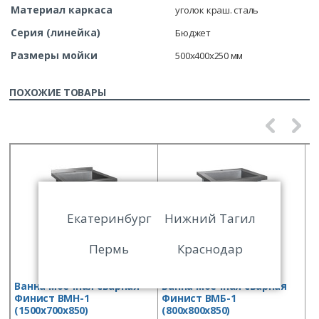
Материал каркаса
уголок краш. сталь
Серия (линейка)
Бюджет
Размеры мойки
500х400х250 мм
ПОХОЖИЕ ТОВАРЫ
Екатеринбург
Нижний Тагил
Пермь
Краснодар
Ванна моечная сварная
Ванна моечная сварная
В
Финист ВМН-1
Финист ВМБ-1
Ф
(1500х700х850)
(800х800х850)
(