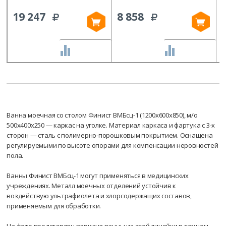
19 247
8 858
СРАВНИТЬ
СРАВНИТЬ
Ванна моечная со столом Финист ВМБсц-1 (1200х600х850), м/о
500х400х250 — каркас на уголке. Материал каркаса и фартука с 3-х
сторон — сталь с полимерно-порошковым покрытием. Оснащена
регулируемыми по высоте опорами для компенсации неровностей
пола.
Ванны Финист ВМБсц-1 могут применяться в медицинских
учреждениях. Металл моечных отделений устойчив к
воздействую ультрафиолета и хлорсодержащих составов,
применяемым для обработки.