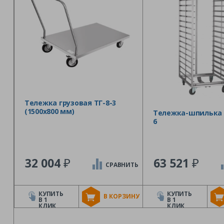
Тележка грузовая ТГ-8-3
(1500х800 мм)
Тележка-шпилька 
6
₽
₽
32 004
63 521
СРАВНИТЬ
КУПИТЬ
КУПИТЬ
В КОРЗИНУ
В 1
В 1
КЛИК
КЛИК