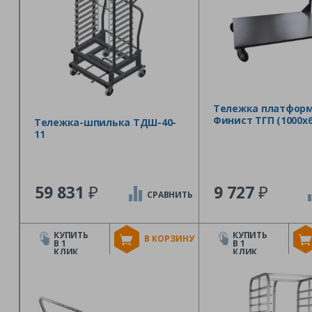
Тележка платфор
Финист ТГП (1000х6
Тележка-шпилька ТДШ-40-
11
₽
₽
59 831
9 727
СРАВНИТЬ
КУПИТЬ
КУПИТЬ
В КОРЗИНУ
В 1
В 1
КЛИК
КЛИК