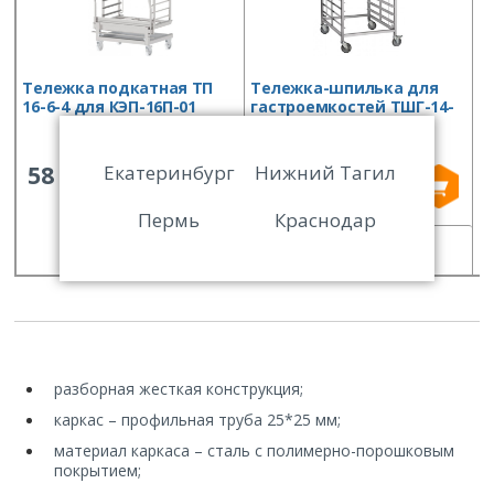
Тележка подкатная ТП
Тележка-шпилька для
Т
16-6-4 для КЭП-16П-01
гастроемкостей ТШГ-14-
п
2/1
Екатеринбург
Нижний Тагил
58 255
31 481
Пермь
Краснодар
СРАВНИТЬ
СРАВНИТЬ
разборная жесткая конструкция;
каркас – профильная труба 25*25 мм;
материал каркаса – сталь с полимерно-порошковым
покрытием;