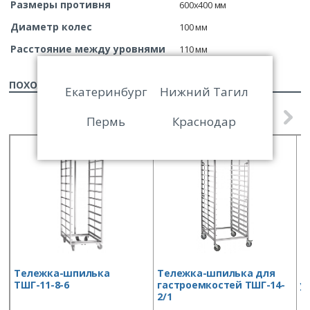
Размеры противня
600х400 мм
Диаметр колес
100 мм
Расстояние между уровнями
110 мм
ПОХОЖИЕ ТОВАРЫ
Екатеринбург
Нижний Тагил
Пермь
Краснодар
Тележка-шпилька
Тележка-шпилька для
Т
ТШГ-11-8-6
гастроемкостей ТШГ-14-
у
2/1