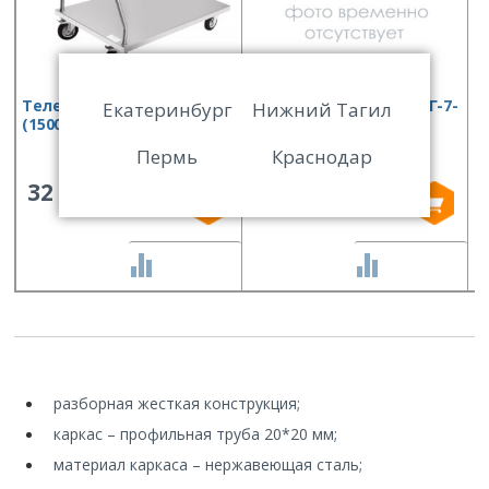
Тележка грузовая ТГ-8-3
Тележка-шпилька ТШГ-7-
Т
Екатеринбург
Нижний Тагил
(1500х800 мм)
6-4
и
Пермь
Краснодар
32 004
27 779
СРАВНИТЬ
СРАВНИТЬ
разборная жесткая конструкция;
каркас – профильная труба 20*20 мм;
материал каркаса – нержавеющая сталь;