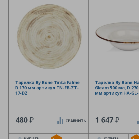
Тарелка By Bone Tinta Falme
Тарелка By Bone H
D 170 мм артикул TN-FB-ZT-
Gleam 500 мл, D 270
17-DZ
мм артикул HA-GL-
₽
₽
480
1 647
СРАВНИТЬ
КУПИТЬ
КУПИТЬ