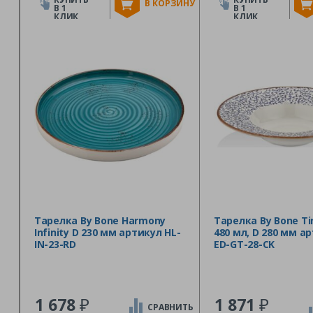
В КОРЗИНУ
В 1
В 1
КЛИК
КЛИК
Тарелка By Bone Harmony
Тарелка By Bone Ti
Infinity D 230 мм артикул HL-
480 мл, D 280 мм а
IN-23-RD
ED-GT-28-CK
₽
₽
1 678
1 871
СРАВНИТЬ