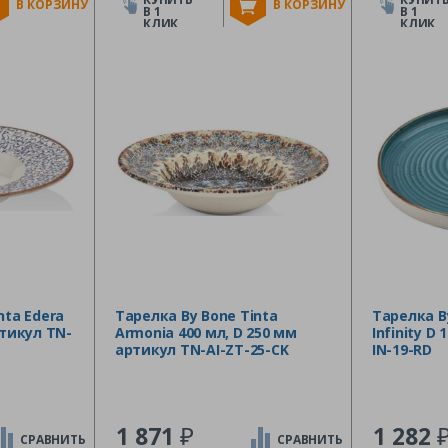
В КОРЗИНУ
В КОРЗИНУ
В 1
В 1
КЛИК
КЛИК
nta Edera
Тарелка By Bone Tinta
Тарелка B
ртикул TN-
Armonia 400 мл, D 250 мм
Infinity D
артикул TN-AI-ZT-25-CK
IN-19-RD
₽
1 871
1 282
СРАВНИТЬ
СРАВНИТЬ