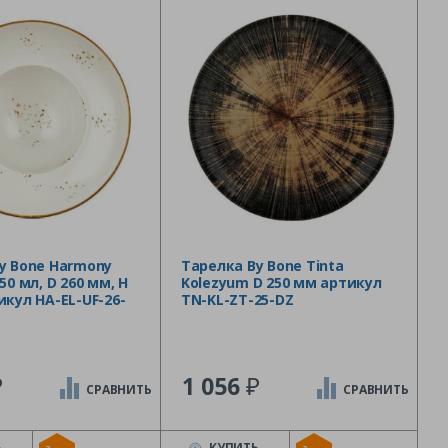
y Bone Harmony
Тарелка By Bone Tinta
50 мл, D 260 мм, H
Kolezyum D 250 мм артикул
икул HA-EL-UF-26-
TN-KL-ZT-25-DZ
₽
₽
1 056
СРАВНИТЬ
СРАВНИТЬ
Ь
КУПИТЬ