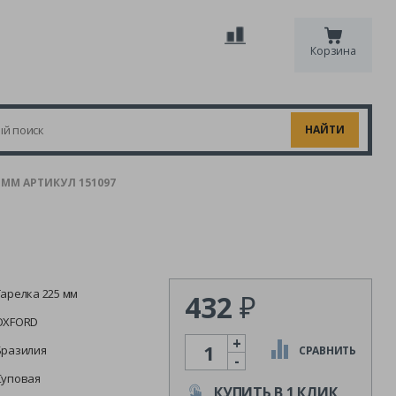
Корзина
 ММ АРТИКУЛ 151097
Тарелка 225 мм
432
₽
OXFORD
+
Количество
Бразилия
СРАВНИТЬ
-
Суповая
КУПИТЬ В 1 КЛИК