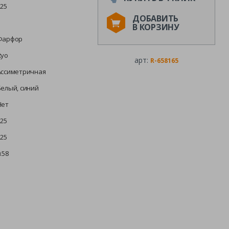
225
ДОБАВИТЬ
1
В КОРЗИНУ
Фарфор
Ryo
арт:
R-658165
Ассиметричная
Белый, синий
Нет
225
225
.58