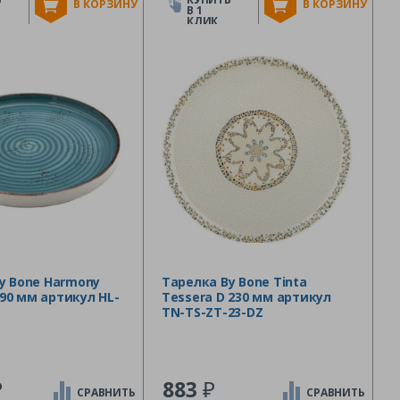
В КОРЗИНУ
В КОРЗИНУ
В 1
КЛИК
y Bone Harmony
Тарелка By Bone Tinta
 190 мм артикул HL-
Tessera D 230 мм артикул
TN-TS-ZT-23-DZ
₽
₽
883
СРАВНИТЬ
СРАВНИТЬ