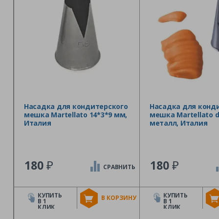
Насадка для кондитерского
Насадка для конд
мешка Martellato 14*3*9 мм,
мешка Martellato d
Италия
металл, Италия
₽
₽
180
180
СРАВНИТЬ
КУПИТЬ
КУПИТЬ
В КОРЗИНУ
В 1
В 1
КЛИК
КЛИК