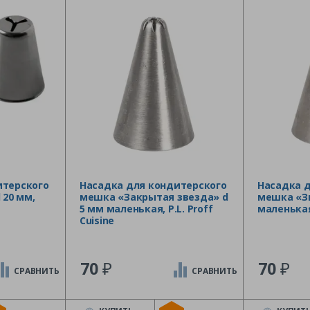
итерского
Насадка для кондитерского
Насадка 
 20 мм,
мешка «Закрытая звезда» d
мешка «З
5 мм маленькая, P.L. Proff
маленькая,
Cuisine
₽
₽
70
70
СРАВНИТЬ
СРАВНИТЬ