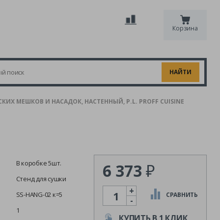
Корзина
ИХ МЕШКОВ И НАСАДОК, НАСТЕННЫЙ, P.L. PROFF CUISINE
В коробке 5шт.
6 373
₽
Стенд для сушки
+
Количество
SS-HANG-02 к=5
СРАВНИТЬ
-
1
КУПИТЬ В 1 КЛИК