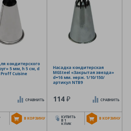
для кондитерского
Насадка кондитерская
г» 5 мм, h 5 см, d
MGSteel «Закрытая звезда»
. Proff Cuisine
d=16 мм. нерж. 1/10/150/
артикул NTB9
₽
114
СРАВНИТЬ
СРАВНИТЬ
Ь
КУПИТЬ
В КОРЗИНУ
В КОРЗИНУ
В 1
КЛИК