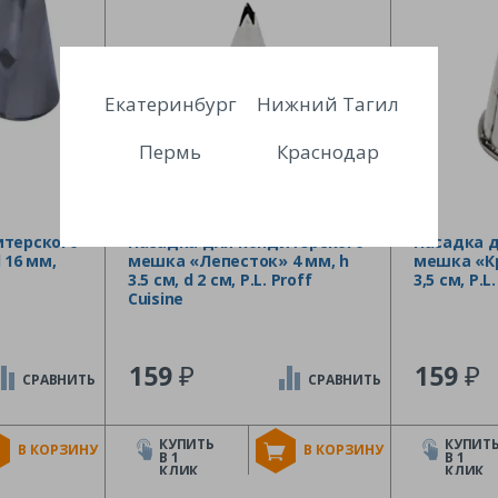
Екатеринбург
Нижний Тагил
Пермь
Краснодар
итерского
Насадка для кондитерского
Насадка 
 16 мм,
мешка «Лепесток» 4 мм, h
мешка «Кру
3.5 см, d 2 см, P.L. Proff
3,5 см, P.L
Cuisine
₽
₽
159
159
СРАВНИТЬ
СРАВНИТЬ
КУПИТЬ
КУПИТ
В КОРЗИНУ
В КОРЗИНУ
В 1
В 1
КЛИК
КЛИК