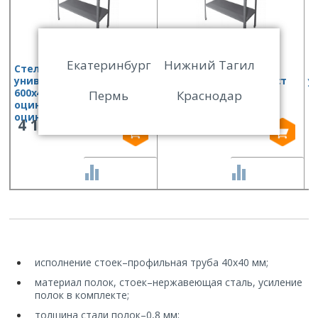
Екатеринбург
Нижний Тагил
Стеллаж кухонный
Стеллаж кухонный
С
универсальный Финист
универсальный Финист
у
600х400х1800 (полки
1160х600х1800 (полки
1
Пермь
Краснодар
оцинк.ст, стойки
оцинк.ст, стойки
о
оцинк.ст)
оцинк.ст)
о
4 196
6 856
СРАВНИТЬ
СРАВНИТЬ
исполнение стоек
–
профильная труба 40х40 мм;
материал полок, стоек
–
нержавеющая сталь, усиление
полок в комплекте;
толщина стали полок
–
0,8 мм;