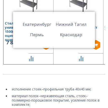
Стеллаж кухонный
Стеллаж кухонный
С
Екатеринбург
Нижний Тагил
универсальный Финист
универсальный Финист
у
1500х400х1800 (полки
800х600х1800 (полки
1
Пермь
Краснодар
оцинк.ст, стойки
оцинк.ст, стойки
о
оцинк.ст)
оцинк.ст)
о
7 853
5 942
СРАВНИТЬ
СРАВНИТЬ
исполнение стоек
–
профильная труба 40х40 мм;
материал полок
–
нержавеющая сталь, стоек
–
полимерно-порошковое покрытие, усиление полок в
комплекте;