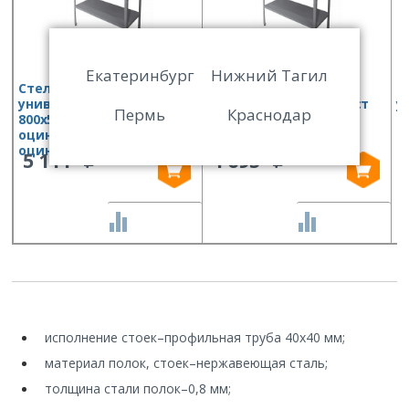
Екатеринбург
Нижний Тагил
Стеллаж кухонный
Стеллаж кухонный
С
универсальный Финист
универсальный Финист
у
Пермь
Краснодар
800х500х1800 (полки
800х400х1800 (полки
1
оцинк.ст, стойки
оцинк.ст, стойки
о
оцинк.ст)
оцинк.ст)
о
5 111
4 695
СРАВНИТЬ
СРАВНИТЬ
исполнение стоек
–
профильная труба 40х40 мм;
материал полок, стоек
–
нержавеющая сталь;
толщина стали полок
–
0,8 мм;