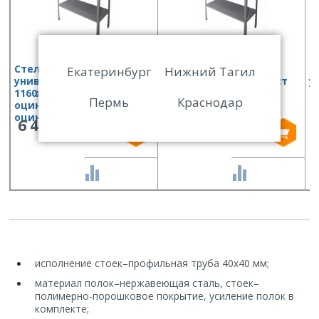
Стеллаж кухонный
Стеллаж кухонный
С
Екатеринбург
Нижний Тагил
универсальный Финист
универсальный Финист
у
1160х500х1800 (полки
1160х400х1800 (полки
1
Пермь
Краснодар
оцинк.ст, стойки
оцинк.ст, стойки
о
оцинк.ст)
оцинк.ст)
о
6 440
5 942
СРАВНИТЬ
СРАВНИТЬ
исполнение стоек
–
профильная труба 40х40 мм;
материал полок
–
нержавеющая сталь, стоек
–
полимерно-порошковое покрытие, усиление полок в
комплекте;