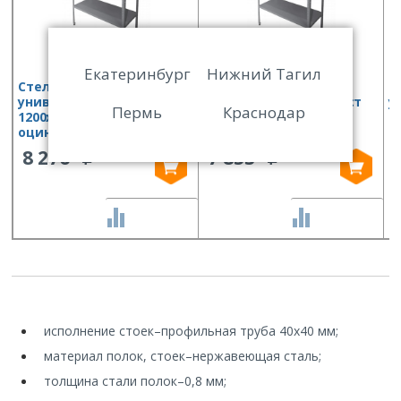
Екатеринбург
Нижний Тагил
Стеллаж кухонный
Стеллаж кухонный
С
универсальный Финист
универсальный Финист
у
Пермь
Краснодар
1200х500х1800 (полки
1500х400х1800 (полки
1
оцинк.ст, стойки нерж.ст)
оцинк.ст, стойки
о
оцинк.ст)
8 276
7 853
СРАВНИТЬ
СРАВНИТЬ
исполнение стоек
–
профильная труба 40х40 мм;
материал полок, стоек
–
нержавеющая сталь;
толщина стали полок
–
0,8 мм;