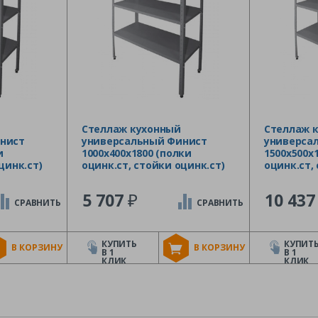
Стеллаж кухонный
Стеллаж 
нист
универсальный Финист
универса
и
1000х400х1800 (полки
1500х500х
цинк.ст)
оцинк.ст, стойки оцинк.ст)
оцинк.ст,
₽
5 707
10 43
СРАВНИТЬ
СРАВНИТЬ
КУПИТЬ
КУПИТ
В КОРЗИНУ
В КОРЗИНУ
В 1
В 1
КЛИК
КЛИК