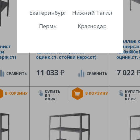
Екатеринбург
Нижний Тагил
Пермь
Краснодар
Стеллаж кухонный
Стеллаж 
нист
универсальный Финист
универса
ки
1200х800х1800 (полки
1200х600х
ерж.ст)
оцинк.ст, стойки нерж.ст)
оцинк.ст,
₽
11 033
7 022
СРАВНИТЬ
СРАВНИТЬ
КУПИТЬ
КУПИТ
В КОРЗИНУ
В КОРЗИНУ
В 1
В 1
КЛИК
КЛИК