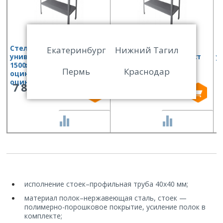
Стеллаж кухонный
Стеллаж кухонный
С
Екатеринбург
Нижний Тагил
универсальный Финист
универсальный Финист
у
1500х400х1800 (полки
1500х600х1800 (полки
1
Пермь
Краснодар
оцинк.ст, стойки
оцинк.ст, стойки
о
оцинк.ст)
оцинк.ст)
7 853
9 100
СРАВНИТЬ
СРАВНИТЬ
исполнение стоек
–
профильная труба 40х40 мм;
материал полок
–
нержавеющая сталь, стоек —
полимерно-порошковое покрытие, усиление полок в
комплекте;