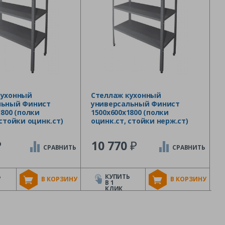
кухонный
Стеллаж кухонный
льный Финист
универсальный Финист
1800 (полки
1500х600х1800 (полки
 стойки оцинк.ст)
оцинк.ст, стойки нерж.ст)
₽
₽
10 770
СРАВНИТЬ
СРАВНИТЬ
Ь
КУПИТЬ
В КОРЗИНУ
В КОРЗИНУ
В 1
КЛИК