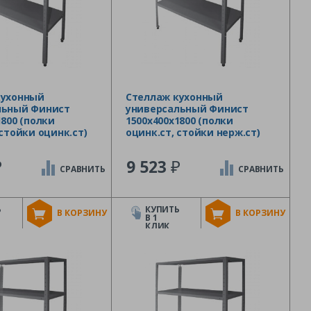
кухонный
Стеллаж кухонный
льный Финист
универсальный Финист
1800 (полки
1500х400х1800 (полки
 стойки оцинк.ст)
оцинк.ст, стойки нерж.ст)
₽
₽
9 523
СРАВНИТЬ
СРАВНИТЬ
Ь
КУПИТЬ
В КОРЗИНУ
В КОРЗИНУ
В 1
КЛИК