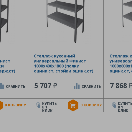
Стеллаж кухонный
Стеллаж 
нист
универсальный Финист
универса
ки
1000х400х1800 (полки
1000х800х
ерж.ст)
оцинк.ст, стойки оцинк.ст)
оцинк.ст,
₽
5 707
7 868
СРАВНИТЬ
СРАВНИТЬ
КУПИТЬ
КУПИТ
В КОРЗИНУ
В КОРЗИНУ
В 1
В 1
КЛИК
КЛИК