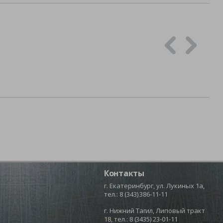
Контакты
г. Екатеринбург, ул. Лукиных 1а,
тел.:
8 (343) 386-11-11
г. Нижний Тагил, Липовый тракт
18, тел.:
8 (3435) 23-01-11