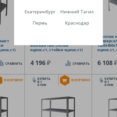
Екатеринбург
Нижний Тагил
Пермь
Краснодар
Стеллаж кухонный
Стеллаж 
нист
универсальный Финист
универса
ки
600х400х1800 (полки
1200х400х
цинк.ст)
оцинк.ст, стойки оцинк.ст)
оцинк.ст,
₽
4 196
6 108
СРАВНИТЬ
СРАВНИТЬ
КУПИТЬ
КУПИТ
В КОРЗИНУ
В КОРЗИНУ
В 1
В 1
КЛИК
КЛИК