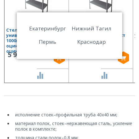
Екатеринбург
Нижний Тагил
Стеллаж кухонный
Стеллаж кухонный
С
универсальный Финист
универсальный Финист
у
1000х500х1800 (полки
1200х800х1800 (полки
1
Пермь
Краснодар
оцинк.ст, стойки
оцинк.ст, стойки
о
оцинк.ст)
оцинк.ст)
5 942
9 363
СРАВНИТЬ
СРАВНИТЬ
исполнение стоек
–
профильная труба 40х40 мм;
материал полок, стоек
–
нержавеющая сталь, усиление
полок в комплекте;
толщина стали полок
–
0,8 мм;