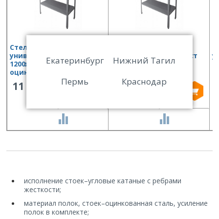
Стеллаж кухонный
Стеллаж кухонный
С
универсальный Финист
универсальный Финист
у
Екатеринбург
Нижний Тагил
1200х800х1800 (полки
1000х800х1800 (полки
6
оцинк.ст, стойки нерж.ст)
оцинк.ст, стойки
о
Пермь
Краснодар
оцинк.ст)
о
11 033
7 868
СРАВНИТЬ
СРАВНИТЬ
исполнение стоек
–
угловые катаные с ребрами
жесткости;
материал полок, стоек
–
оцинкованная сталь, усиление
полок в комплекте;