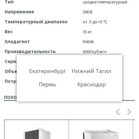
Тип
среднетемпературная
Напряжение
380 В
Температурный диапазон
от -5 до +5 °C
Вес
55 кг
Хладагент
R404A
Производительность
6000 куб.м/ч
Серия (линейка)
Mistral
Екатеринбург
Нижний Тагил
Объем холодильной камеры
92…175 м. куб
Потребляемая мощность
5.1 кВт
Пермь
Краснодар
ПОХОЖИЕ ТОВАРЫ