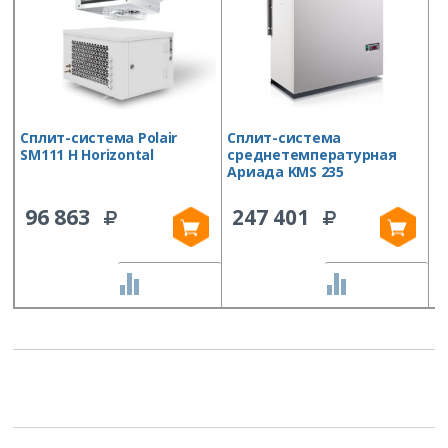
Сплит-система Polair
Сплит-система
С
SM111 H Horizontal
среднетемпературная
S
Ариада KMS 235
96 863
247 401
СРАВНИТЬ
СРАВНИТЬ