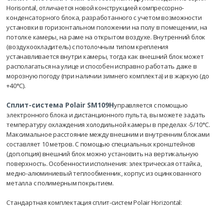
Horisontal, отличается новой конструкцией компрессорно-
конденсаторного блока, разработанного с учетом возможности
установки в горизонтальном положении на полу в помещении, на
потолке камеры, на раме на открытом воздухе. Внутренний блок
(воздухоохладитель) с потолочным типом крепления
устанавливается внутри камеры, тогда как внешний блок может
располагаться на улице и способен исправно работать даже в
морозную погоду (при наличии зимнего комплекта) и в жаркую (до
+40°С).
Сплит-система Polair SM109H
управляется с помощью
электронного блока и дистанционного пульта, вы можете задать
температуру охлаждения холодильной камеры в пределах -5/10°С.
Максимальное расстояние между внешним и внутренним блоками
составляет 10 метров. С помощью специальных кронштейнов
(доп.опция) внешний блок можно установить на вертикальную
поверхность. Особенности исполнения: электрическая оттайка,
медно-алюминиевый теплообменник, корпус из оцинкованного
металла с полимерным покрытием.
Стандартная комплектация сплит-систем Polair Horizontal: