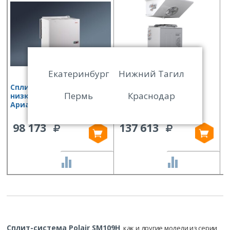
Екатеринбург
Нижний Тагил
Сплит-система
Сплит-система Polair
С
Пермь
Краснодар
низкотемпературная
SM109P
S
Ариада KLS 112
98 173
137 613
СРАВНИТЬ
СРАВНИТЬ
Сплит-система Polair SM109H
, как и другие модели из серии