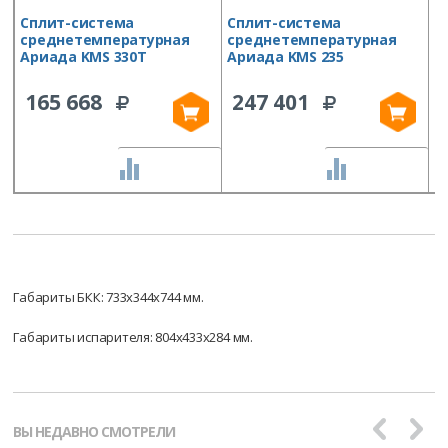
Сплит-система
Сплит-система
С
среднетемпературная
среднетемпературная
S
Ариада KMS 330T
Ариада KMS 235
165 668
247 401
СРАВНИТЬ
СРАВНИТЬ
Габариты БКК: 733х344х744 мм.
Габариты испарителя: 804х433х284 мм.
ВЫ НЕДАВНО СМОТРЕЛИ