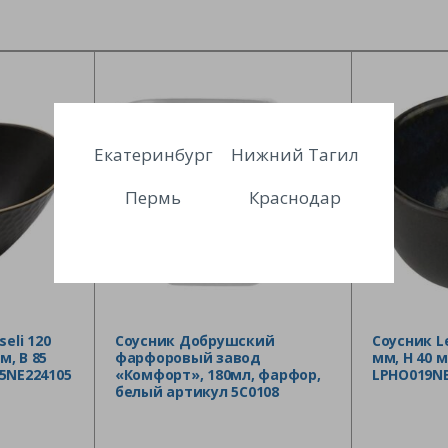
Екатеринбург
Нижний Тагил
Пермь
Краснодар
eli 120
Соусник Добрушский
Соусник L
м, B 85
фарфоровый завод
мм, H 40 
5NE224105
«Комфорт», 180мл, фарфор,
LPHO019NB
белый артикул 5C0108