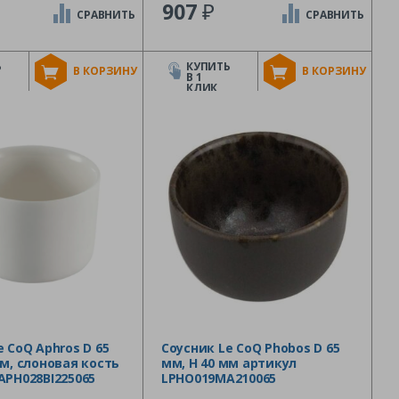
₽
907
СРАВНИТЬ
СРАВНИТЬ
Ь
КУПИТЬ
В КОРЗИНУ
В КОРЗИНУ
В 1
КЛИК
e CoQ Aphros D 65
Соусник Le CoQ Phobos D 65
мм, слоновая кость
мм, H 40 мм артикул
APH028BI225065
LPHO019MA210065