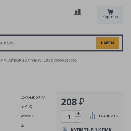
Корзина
35 ММ, АЙВОРИ АРТИКУЛ LDYO000AV210065
Соусник 50 мл
208
₽
Le CoQ
+
Количество
Италия
СРАВНИТЬ
-
65
КУПИТЬ В 1 КЛИК