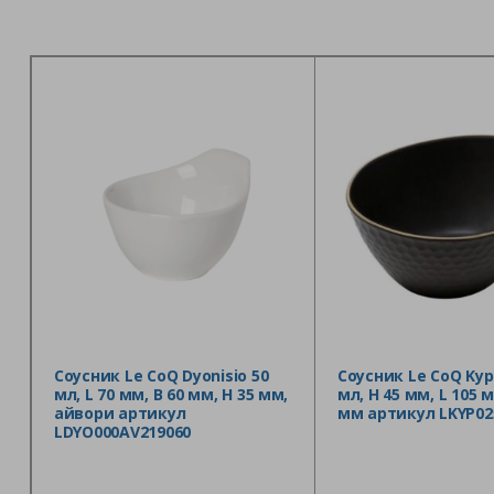
Соусник Le CoQ Dyonisio 50
Соусник Le CoQ Kyps
мл, L 70 мм, B 60 мм, H 35 мм,
мл, H 45 мм, L 105 м
айвори артикул
мм артикул LKYP02
LDYO000AV219060