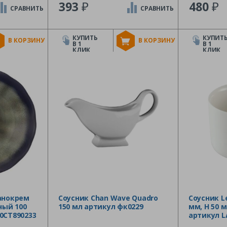
₽
₽
393
480
СРАВНИТЬ
СРАВНИТЬ
КУПИТЬ
КУПИТ
В КОРЗИНУ
В КОРЗИНУ
В 1
В 1
КЛИК
КЛИК
анокрем
Соусник Chan Wave Quadro
Соусник L
ный 100
150 мл артикул фк0229
мм, H 50 
0CT890233
артикул L