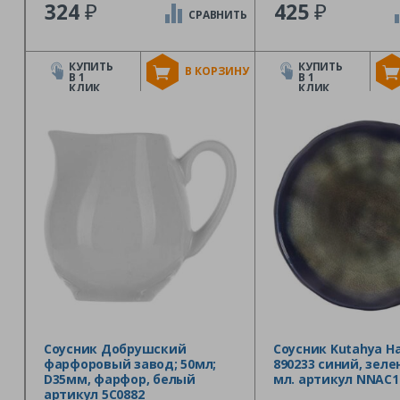
₽
₽
324
425
СРАВНИТЬ
КУПИТЬ
КУПИТЬ
В КОРЗИНУ
В 1
В 1
КЛИК
КЛИК
Соусник Добрушский
Соусник Kutahya Н
фарфоровый завод; 50мл;
890233 синий, зеле
D35мм, фарфор, белый
мл. артикул NNAC1
артикул 5C0882