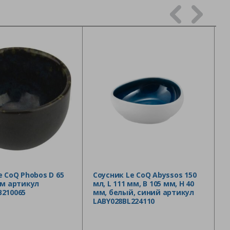
e CoQ Phobos D 65
Соусник Le CoQ Abyssos 150
мм артикул
мл, L 111 мм, B 105 мм, H 40
210065
мм, белый, синий артикул
LABY028BL224110