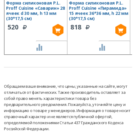
Форма силиконовая P.L.
Форма силиконовая P.L.
Ф
Proff Cuisine «Саварин» 28
Proff Cuisine «Пирамида»
«
ячеек d 30 мм, h 13 мм
15 ячеек 36*36 мм, h 22 мм
к
(30*17,5 см)
(30*17,5 см)
2
C
520
818
СРАВНИТЬ
СРАВНИТЬ
Обращаем ваше внимание, что цены, указанные на сайте, могут
отличаться от фактических. Также производитель оставляет за
собой право менять характеристики товара без
предварительного уведомления. Пожалуйста, уточняйте цену и
информацию о товаре у менеджеров. Информация о товаре носит
справочный характер и не является публичной офертой,
определяемой положениями Статьи 437 Гражданского Кодекса
Российской Федерации.