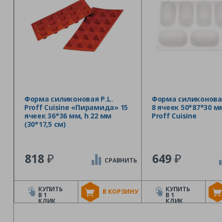
Форма силиконовая P.L.
Форма силиконова
Proff Cuisine «Пирамида» 15
8 ячеек 50*87*30 мм
ячеек 36*36 мм, h 22 мм
Proff Cuisine
(30*17,5 см)
₽
₽
818
649
СРАВНИТЬ
КУПИТЬ
КУПИТЬ
В КОРЗИНУ
В 1
В 1
КЛИК
КЛИК