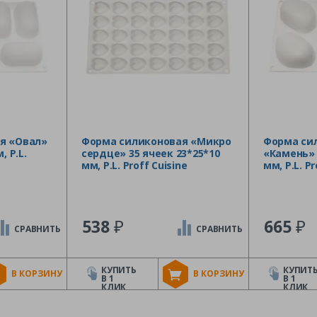
я «Овал»
Форма силиконовая «Микро
Форма си
, P.L.
сердце» 35 ячеек 23*25*10
«Камень» 
мм, P.L. Proff Cuisine
мм, P.L. Pr
₽
₽
538
665
СРАВНИТЬ
СРАВНИТЬ
КУПИТЬ
КУПИТ
В КОРЗИНУ
В КОРЗИНУ
В 1
В 1
КЛИК
КЛИК