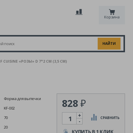
Корзина
CUISINE «РОЗЫ» D 7*2 СМ (3,5 СМ)
Форма для выпечки
828
₽
KF-002
+
Количество
70
СРАВНИТЬ
-
20
КУПИТЬ В 1 КЛИК