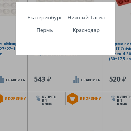
Екатеринбург
Нижний Тагил
Пермь
Краснодар
я «Микро
Форма силиконовая «Микро
Форма сил
27*27*12
квадрат» 35 ячеек 23*23*10
Proff Cuis
ne
мм, P.L. Proff Cuisine
ячеек d 30
(30*17,5 с
₽
₽
543
520
СРАВНИТЬ
СРАВНИТЬ
КУПИТЬ
КУПИТ
В КОРЗИНУ
В КОРЗИНУ
В 1
В 1
КЛИК
КЛИК