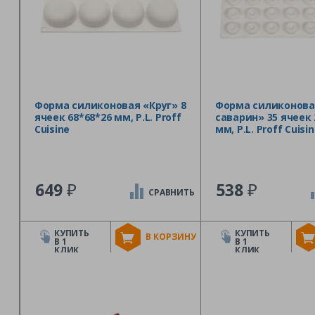
Форма силиконовая «Круг» 8
Форма силиконова
ячеек 68*68*26 мм, P.L. Proff
саварин» 35 ячеек 
Cuisine
мм, P.L. Proff Cuisi
₽
₽
649
538
СРАВНИТЬ
КУПИТЬ
КУПИТЬ
В КОРЗИНУ
В 1
В 1
КЛИК
КЛИК