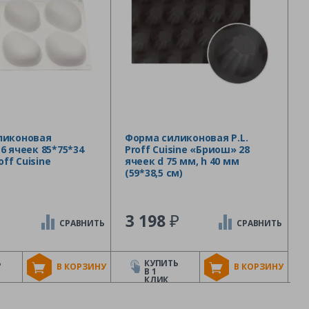
ликоновая
Форма силиконовая P.L.
6 ячеек 85*75*34
Proff Cuisine «Бриош» 28
off Cuisine
ячеек d 75 мм, h 40 мм
(59*38,5 см)
₽
3 198
СРАВНИТЬ
СРАВНИТЬ
Ь
КУПИТЬ
В КОРЗИНУ
В КОРЗИНУ
В 1
КЛИК