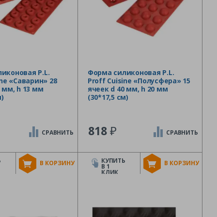
иконовая P.L.
Форма силиконовая P.L.
ine «Саварин» 28
Proff Cuisine «Полусфера» 15
 мм, h 13 мм
ячеек d 40 мм, h 20 мм
м)
(30*17,5 см)
₽
818
СРАВНИТЬ
СРАВНИТЬ
Ь
КУПИТЬ
В КОРЗИНУ
В КОРЗИНУ
В 1
КЛИК