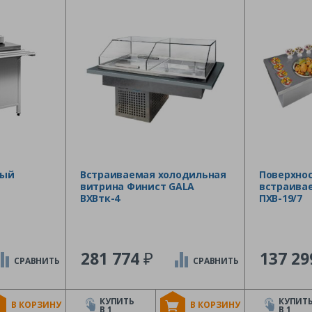
ный
Встраиваемая холодильная
Поверхно
витрина Финист GALA
встраива
ВХВтк-4
ПХВ-19/7
₽
281 774
137 2
СРАВНИТЬ
СРАВНИТЬ
КУПИТЬ
КУПИТ
В КОРЗИНУ
В КОРЗИНУ
В 1
В 1