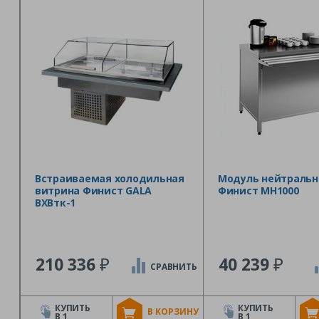
Встраиваемая холодильная
Модуль нейтраль
витрина Финист GALA
Финист МН1000
ВХВтк-1
₽
₽
210 336
40 239
СРАВНИТЬ
КУПИТЬ
КУПИТЬ
В КОРЗИНУ
В 1
В 1