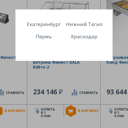
Екатеринбург
Нижний Тагил
Пермь
Краснодар
 Финист
Встраиваемая холодильная
Встраива
витрина Финист GALA
блюд Фин
ВХВтк-2
₽
234 146
93 64
СРАВНИТЬ
СРАВНИТЬ
КУПИТЬ
КУПИТ
В КОРЗИНУ
В КОРЗИНУ
В 1
В 1
КЛИК
КЛИК