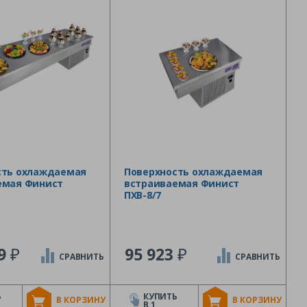
сть охлаждаемая
Поверхность охлаждаемая
емая Финист
встраиваемая Финист
ПХВ-8/7
₽
₽
99
95 923
СРАВНИТЬ
СРАВНИТЬ
Ь
КУПИТЬ
В КОРЗИНУ
В КОРЗИНУ
В 1