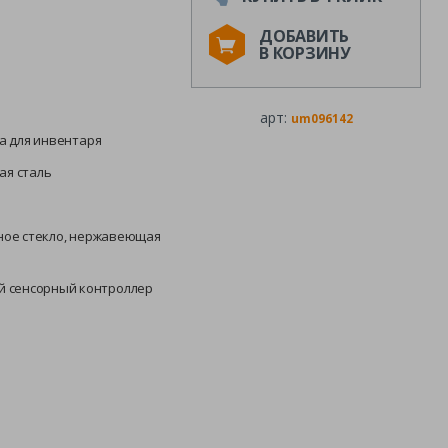
ДОБАВИТЬ
В КОРЗИНУ
арт:
um096142
а для инвентаря
я сталь
ное стекло, нержавеющая
й сенсорный контроллер