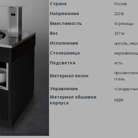
Страна
Россия
Напряжение
220 В
Вместимость
4 супницы
Вес
337 кг
Исполнение
цоколь, ниш
Столешница
нержавеюща
Подсветка
есть
просветлен
Материал полок
сталь
Управление
стандартны
Материал обшивки
МДФ
корпуса