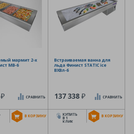
емый мармит 2-х
Встраиваемая ванна для
ист МВ-6
льда Финист STATIC ice
ВХВл-6
₽
₽
4
137 338
СРАВНИТЬ
СРАВНИТЬ
Ь
КУПИТЬ
В КОРЗИНУ
В КОРЗИНУ
В 1
КЛИК