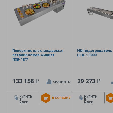
Поверхность охлаждаемая
ИК-подогреватель
встраиваемая Финист
ПТн-1 1000
ПХВ-18/7
₽
₽
133 158
29 273
СРАВНИТЬ
КУПИТЬ
КУПИТЬ
В КОРЗИНУ
В 1
В 1
КЛИК
КЛИК