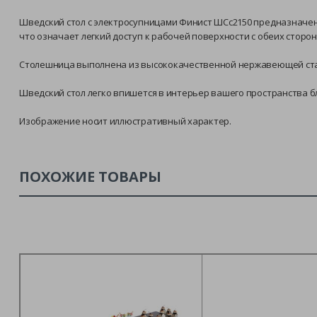
Шведский стол с электросупницами Финист ШСс2150 предназначен 
что означает легкий доступ к рабочей поверхности с обеих сторон
Столешница выполнена из высококачественной нержавеющей стал
Шведский стол легко впишется в интерьер вашего пространства 
Изображение носит иллюстративный характер.
ПОХОЖИЕ ТОВАРЫ