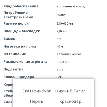
Хладообеспечение
встроенный холод
Потребление
550 Вт
электроэнергии
Размер полок
530×650 мм
Площадь выкладки
2,8 кв.м
Замок
есть
Нагрузка на полку
40 кг
Оттаивание
автоматическое
Расположение агрегата
верхнее
Подсветка
есть
Клапан Шредера
Есть
Корпус
цельнозаливной
Екатеринбург
Нижний Тагил
Степень защитной
20 N
оболочки
Пермь
Краснодар
Сила тока
3,5 А