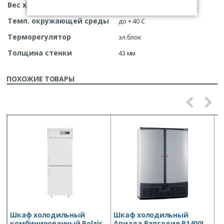
Вес хладагента
140
Темп. окружающей среды
до + 40 С
Терморегулятор
эл.блок
Толщина стенки
43 мм
ПОХОЖИЕ ТОВАРЫ
Шкаф холодильный
Шкаф холодильный
Ш
комбинированный Polair
Ариада Рапсодия R1400L
D