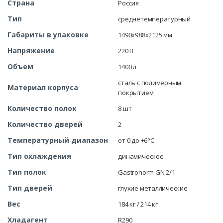
Страна
Россия
Тип
среднетемпературный
Габариты в упаковке
1490x988x2125 мм
Напряжение
220 В
Объем
1400 л
сталь с полимерным
Материал корпуса
покрытием
Количество полок
8 шт
Количество дверей
2
Температурный диапазон
от 0 до +6°C
Тип охлаждения
динамическое
Тип полок
Gastronorm GN 2/1
Тип дверей
глухие металлические
Вес
184 кг / 214 кг
Хладагент
R290