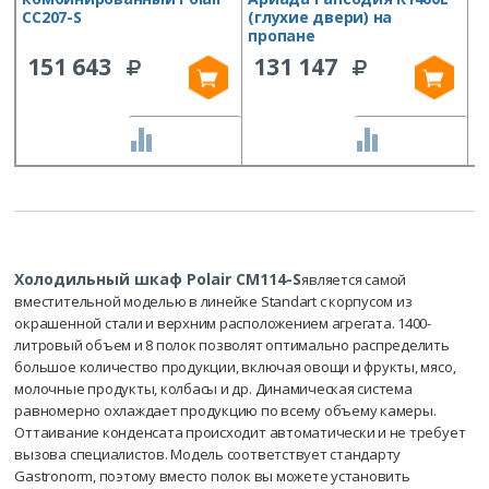
CC207-S
(глухие двери) на
пропане
151 643
131 147
СРАВНИТЬ
СРАВНИТЬ
Холодильный шкаф Polair CM114-S
является самой
вместительной моделью в линейке Standart с корпусом из
окрашенной стали и верхним расположением агрегата. 1400-
литровый объем и 8 полок позволят оптимально распределить
большое количество продукции, включая овощи и фрукты, мясо,
молочные продукты, колбасы и др. Динамическая система
равномерно охлаждает продукцию по всему объему камеры.
Оттаивание конденсата происходит автоматически и не требует
вызова специалистов. Модель соответствует стандарту
Gastronorm, поэтому вместо полок вы можете установить