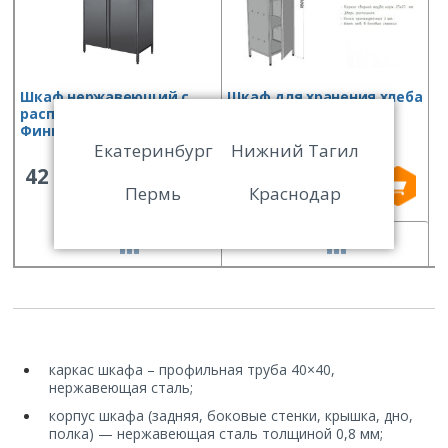
Шкаф нержавеющий с
Шкаф для хранения хлеба
Ш
распашными дверями
Финист (600х600х1800)
д
Финист (800х600х1800)
(
Екатеринбург
Нижний Тагил
42 182
36 916
Пермь
Краснодар
СРАВНИТЬ
СРАВНИТЬ
каркас шкафа – профильная труба 40×40,
нержавеющая сталь;
корпус шкафа (задняя, боковые стенки, крышка, дно,
полка) — нержавеющая сталь толщиной 0,8 мм
;