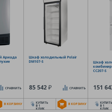
й Ариада
Шкаф холодильный Polair
глухие
DM107-S
Шкаф хол
комбиниро
CC207-S
₽
85 542
151 6
СРАВНИТЬ
СРАВНИТЬ
КУПИТЬ
КУПИТ
В КОРЗИНУ
В КОРЗИНУ
В 1
В 1
КЛИК
КЛИК