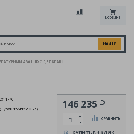
Корзина
АТУРНЫЙ ABAT ШХС-0,5T КРАШ.
0011770
146 235
₽
 (Чувашторгтехника)
+
Количество
СРАВНИТЬ
-
КУПИТЬ В 1 КЛИК