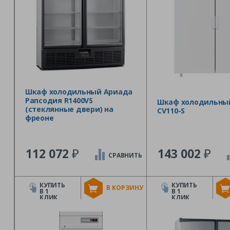
Шкаф холодильный Ариада
Рапсодия R1400VS
Шкаф холодильный 
(стеклянные двери) на
CV110-S
фреоне
₽
₽
112 072
143 002
СРАВНИТЬ
КУПИТЬ
КУПИТЬ
В КОРЗИНУ
В 1
В 1
КЛИК
КЛИК