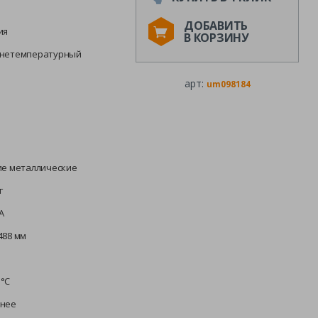
ДОБАВИТЬ
ия
В КОРЗИНУ
днетемпературный
В
арт:
um098184
ие металлические
г
A
488 мм
°С
нее