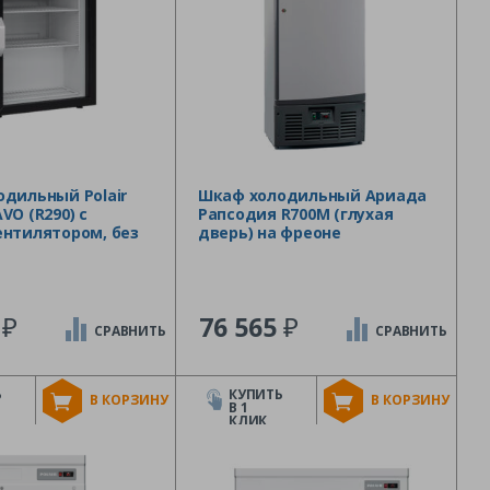
дильный Polair
Шкаф холодильный Ариада
VO (R290) с
Рапсодия R700M (глухая
ентилятором, без
дверь) на фреоне
₽
₽
8
76 565
СРАВНИТЬ
СРАВНИТЬ
Ь
КУПИТЬ
В КОРЗИНУ
В КОРЗИНУ
В 1
КЛИК