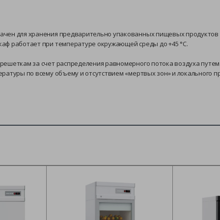
ачен для хранения предварительно упакованных пищевых продуктов н
аф работает при температуре окружающей среды до +45 °C.
решеткам за счет распределения равномерного потока воздуха путем
ературы по всему объему и отсутствием «мертвых зон» и локального 