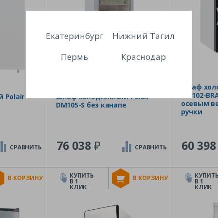
Екатеринбург
Нижний Тагил
Пермь
Краснодар
Шкаф холо
DM102-BRA
Polair
Шкаф холодильный Polair
осевым в
DM105-S без канапе
ручки
₽
76 038
60 39
СРАВНИТЬ
СРАВНИТЬ
КУПИТЬ
КУПИТ
В КОРЗИНУ
В КОРЗИНУ
В 1
В 1
КЛИК
КЛИК