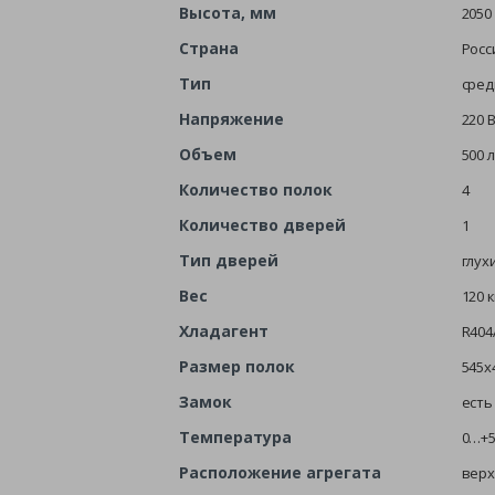
Высота, мм
2050
Страна
Росс
Тип
сре
Напряжение
220 
Объем
500 л
Количество полок
4
Количество дверей
1
Тип дверей
глух
Вес
120 к
Хладагент
R404
Размер полок
545х
Замок
есть
Температура
0…+5
Расположение агрегата
верх