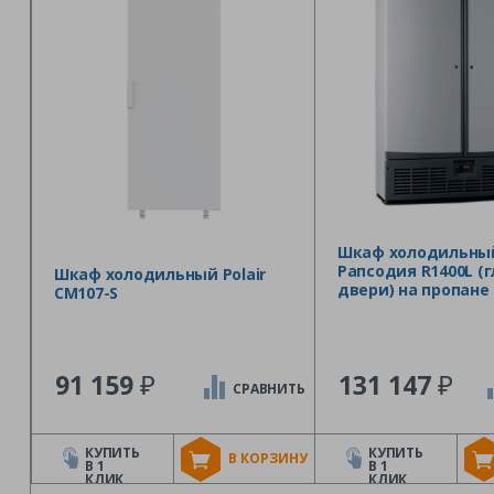
Шкаф холодильны
Рапсодия R1400L (
Шкаф холодильный Polair
двери) на пропане
CM107-S
₽
₽
91 159
131 147
СРАВНИТЬ
КУПИТЬ
КУПИТЬ
В КОРЗИНУ
В 1
В 1
КЛИК
КЛИК