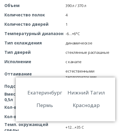
Объем
390 л / 370 л
Количество полок
4
Количество дверей
1
Температурный диапазон
-6…+6°С
Тип охлаждения
динамическое
Тип дверей
стеклянные распашные
Исполнение
с канапе
естественными
Оттаивание
теплопритоками
Подсветка
есть
Екатеринбург
Нижний Тагил
Вместимость бутылок
189
0,5л
Пермь
Краснодар
Кол-во бутылок в глубину
6
Кол-во бутылок в длину
7
Темп. окружающей
+12…+35 С
среды