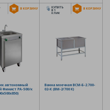
Ь
КУПИТЬ
В КОРЗИНУ
В КОРЗИНУ
В 1
КЛИК
ик автономный
Ванна моечная ВСМ-Б-2.700-
 Финист РА-500/к
02-К (ВМ-2/700 К)
0х500х850)