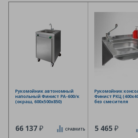
Рукомойник автономный
Рукомойник консо
напольный Финист РА-600/к
Финист РКЦ (400х40
(окраш, 600х500х850)
без смесителя
₽
₽
66 137
5 465
СРАВНИТЬ