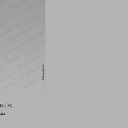
SI304;
мм;