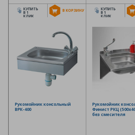
КУПИТЬ
КУПИТЬ
В КОРЗИНУ
В 1
В 1
КЛИК
КЛИК
Рукомойник консольный
Рукомойник консо
ВРК-400
Финист РКЦ (500х40
без смесителя