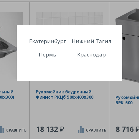
Екатеринбург
Нижний Тагил
Пермь
Краснодар
льный
Рукомойник бедренный
0х300)
Финист РКЦб 500х400х300
Рукомойн
ВРК-500
₽
18 132
8 716
СРАВНИТЬ
СРАВНИТЬ