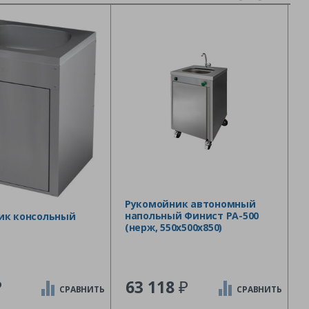
Рукомойник автономный
напольный Финист РА-500
ик консольный
(нерж, 550х500х850)
₽
₽
63 118
СРАВНИТЬ
СРАВНИТЬ