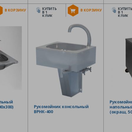
КУПИТЬ
КУПИТ
В КОРЗИНУ
В КОРЗИНУ
В 1
В 1
КЛИК
КЛИК
льный
Рукомойн
Рукомойник консольный
0х300)
напольный
ВРНК-400
(окраш, 50