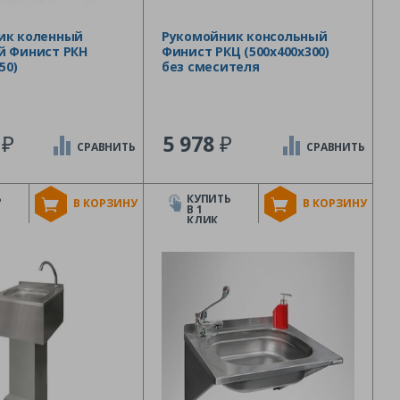
ик коленный
Рукомойник консольный
й Финист РКН
Финист РКЦ (500х400х300)
50)
без смесителя
₽
₽
5
5 978
СРАВНИТЬ
СРАВНИТЬ
Ь
КУПИТЬ
В КОРЗИНУ
В КОРЗИНУ
В 1
КЛИК