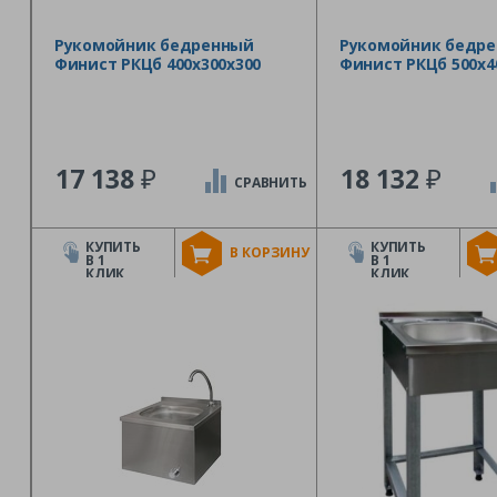
Рукомойник бедренный
Рукомойник бедр
Финист РКЦб 400х300х300
Финист РКЦб 500х4
₽
₽
17 138
18 132
СРАВНИТЬ
КУПИТЬ
КУПИТЬ
В КОРЗИНУ
В 1
В 1
КЛИК
КЛИК