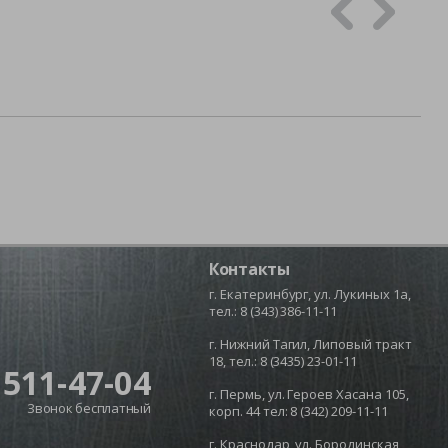
Контакты
г. Екатеринбург, ул. Лукиных 1а,
тел.:
8 (343) 386-11-11
г. Нижний Тагил, Липовый тракт
18, тел.:
8 (3435) 23-01-11
 511-47-04
г. Пермь, ул. Героев Хасана 105,
Звонок бесплатный
корп. 44 тел:
8 (342) 209-11-11
г. Краснодар, ул. Бородинская