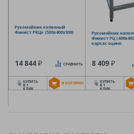
Рукомойник коленный
Финист РКЦк (500х400х300)
Рукомойник напо
Финист РЦ (400х400
каркас оцинк.
₽
₽
14 844
8 409
СРАВНИТЬ
КУПИТЬ
КУПИТЬ
В КОРЗИНУ
В 1
В 1
КЛИК
КЛИК