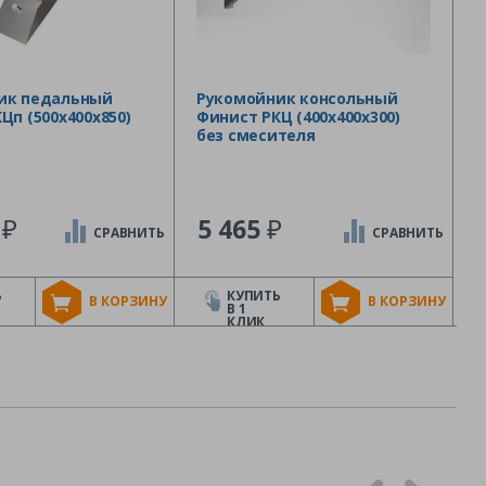
ик педальный
Рукомойник консольный
Цп (500х400х850)
Финист РКЦ (400х400х300)
без смесителя
₽
₽
8
5 465
СРАВНИТЬ
СРАВНИТЬ
Ь
КУПИТЬ
В КОРЗИНУ
В КОРЗИНУ
В 1
КЛИК