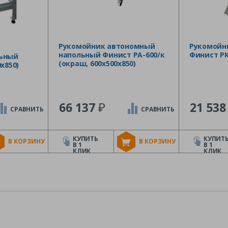
Рукомойник автономный
Рукомойн
напольный Финист РА-600/к
Финист РК
льный
(окраш, 600х500х850)
х850)
₽
66 137
21 53
СРАВНИТЬ
СРАВНИТЬ
КУПИТЬ
КУПИТ
В КОРЗИНУ
В КОРЗИНУ
В 1
В 1
КЛИК
КЛИК