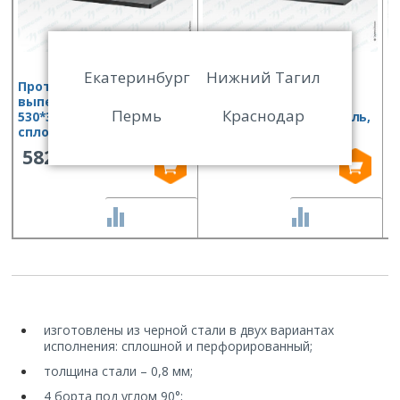
Екатеринбург
Нижний Тагил
Противень для
Противень для
П
выпекания ПДВ —
выпекания ПДВ —
в
Пермь
Краснодар
530*325*30, черная сталь,
600*400*20, черная сталь,
6
сплошной, 4 борта
перфорированный, 3
п
борта, откр. 600 мм
б
582
773
СРАВНИТЬ
СРАВНИТЬ
изготовлены из черной стали в двух вариантах
исполнения: сплошной и перфорированный;
толщина стали – 0,8 мм;
4 борта под углом 90°;