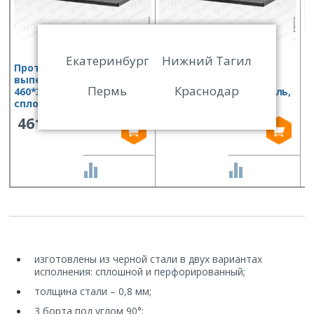
Екатеринбург
Нижний Тагил
Противень для
Противень для
П
выпекания ПДВ —
выпекания ПДВ —
в
Пермь
Краснодар
460*330*10, черная сталь,
530*470*30, черная сталь,
6
сплошной, 4 борта
сплошной, 4 борта
п
б
461
738
СРАВНИТЬ
СРАВНИТЬ
изготовлены из черной стали в двух вариантах
исполнения: сплошной и перфорированный;
толщина стали – 0,8 мм;
3 борта под углом 90°;