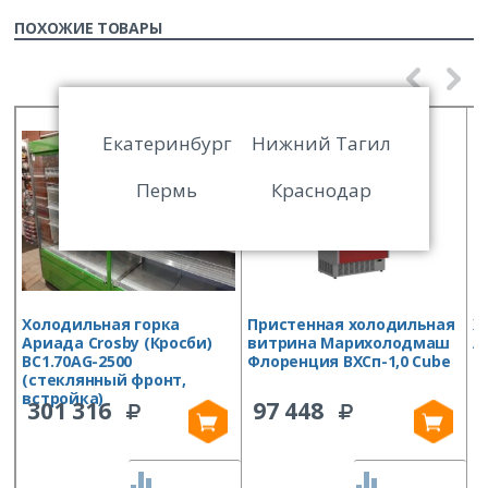
ПОХОЖИЕ ТОВАРЫ
Екатеринбург
Нижний Тагил
Пермь
Краснодар
Холодильная горка
Пристенная холодильная
Х
Ариада Crosby (Кросби)
витрина Марихолодмаш
А
ВС1.70AG-2500
Флоренция ВХСп-1,0 Cube
В
(стеклянный фронт,
ф
встройка)
301 316
97 448
СРАВНИТЬ
СРАВНИТЬ