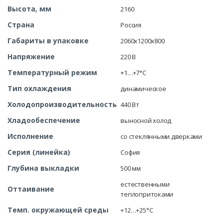
Высота, мм
2160
Страна
Россия
Габариты в упаковке
2060x1200x800
Напряжение
220 В
Температурный режим
+1…+7°C
Тип охлаждения
динамическое
Холодопроизводительность
440 Вт
Хладообеспечение
выносной холод
Исполнение
со стеклянными дверками
Серия (линейка)
София
Глубина выкладки
500 мм
естественными
Оттаивание
теплопритоками
Темп. окружающей среды
+12…+25°C