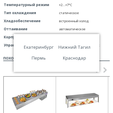
Температурный режим
+2…+7°С
Тип охлаждения
статическое
Хладообеспечение
встроенный холод
Оттаивание
автоматическое
Корпус
цельнозаливной
Управление
микропроцессорный блок
Екатеринбург
Нижний Тагил
Пермь
Краснодар
ПОХОЖИЕ ТОВАРЫ