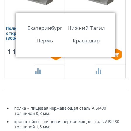
Екатеринбург
Нижний Тагил
Полка консольная
Полка консольная
П
открытая Финист ПКо
открытая Финист ПКо
р
(300х300х300)
(1500х300х300)
М
Пермь
Краснодар
п
1 118
2 632
СРАВНИТЬ
СРАВНИТЬ
полка – пищевая нержавеющая сталь AISI430
толщиной 0,8 мм;
кронштейны – пищевая нержавеющая сталь AISI430
толщиной 1,5 мм;