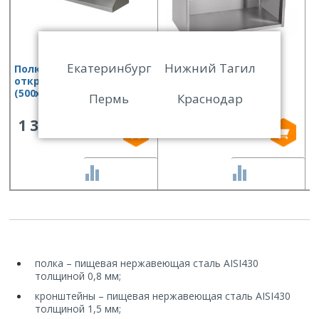
Екатеринбург
Нижний Тагил
Полка консольная
Полка настенная
П
открытая Финист ПКо
открытая ПНО-1
(
(500х300х300)
Пермь
Краснодар
1 316
23 130
СРАВНИТЬ
СРАВНИТЬ
полка – пищевая нержавеющая сталь AISI430
толщиной 0,8 мм;
кронштейны – пищевая нержавеющая сталь AISI430
толщиной 1,5 мм;