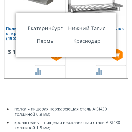
Екатеринбург
Нижний Тагил
Полка консольная
Полка для сушки тарелок
П
открытая Финист ПКо
ПСТ-2 (2 кассеты, 70
(
(1500х400х300)
тарелок, с лотком для
Пермь
Краснодар
сбора воды)
3 157
22 143
СРАВНИТЬ
СРАВНИТЬ
полка – пищевая нержавеющая сталь AISI430
толщиной 0,8 мм;
кронштейны – пищевая нержавеющая сталь AISI430
толщиной 1,5 мм;