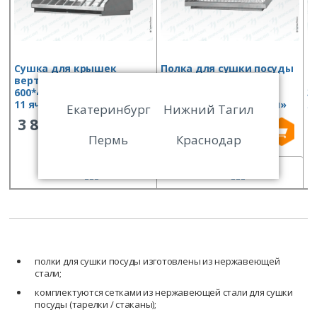
Сушка для крышек
Полка для сушки посуды
С
вертикальная СКВн —
ПСПн — 1000*300*180
в
600*400*260, нерж. сталь,
«Norma Inox», нерж.
3
11 ячеек
сталь, сетка «стаканы»
я
Екатеринбург
Нижний Тагил
(без поддона)
3 846
5 018
Пермь
Краснодар
СРАВНИТЬ
СРАВНИТЬ
полки для сушки посуды изготовлены из нержавеющей
стали;
комплектуются сетками из нержавеющей стали для сушки
посуды (тарелки / стаканы);