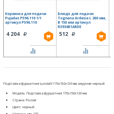
Корзинка для подачи
Блюдо для подачи
Б
Pujadas P596.110 1/1
Tognana Ardesia L 260 мм,
T
артикул P596.110
B 150 мм артикул
2
R3934B1ARDE
б
O
4 204
512
СРАВНИТЬ
СРАВНИТЬ
Подставка фуршетная Luxstahl 170х150х120 мм ажурная черный
Модель: Подставка фуршетная 170х150х120 мм
Страна: Россия
Цвет: черный
Ширина, мм: 170