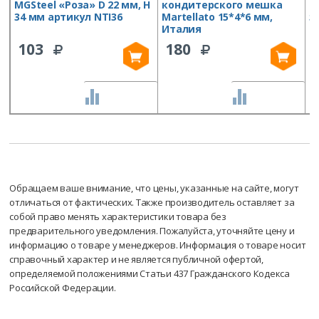
MGSteel «Роза» D 22 мм, H
кондитерского мешка
M
34 мм артикул NTI36
Martellato 15*4*6 мм,
з
Италия
а
103
180
СРАВНИТЬ
СРАВНИТЬ
Обращаем ваше внимание, что цены, указанные на сайте, могут
отличаться от фактических. Также производитель оставляет за
собой право менять характеристики товара без
предварительного уведомления. Пожалуйста, уточняйте цену и
информацию о товаре у менеджеров. Информация о товаре носит
справочный характер и не является публичной офертой,
определяемой положениями Статьи 437 Гражданского Кодекса
Российской Федерации.