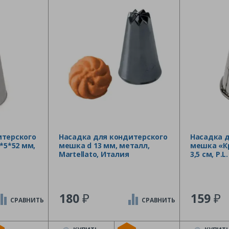
итерского
Насадка для кондитерского
Насадка 
*5*52 мм,
мешка d 13 мм, металл,
мешка «Кру
Martellato, Италия
3,5 см, P.L
₽
₽
180
159
СРАВНИТЬ
СРАВНИТЬ