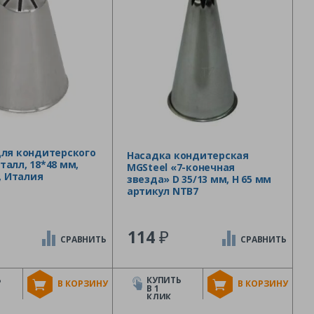
для кондитерского
Насадка кондитерская
алл, 18*48 мм,
MGSteel «7-конечная
o, Италия
звезда» D 35/13 мм, H 65 мм
артикул NTB7
₽
114
СРАВНИТЬ
СРАВНИТЬ
Ь
КУПИТЬ
В КОРЗИНУ
В КОРЗИНУ
В 1
КЛИК