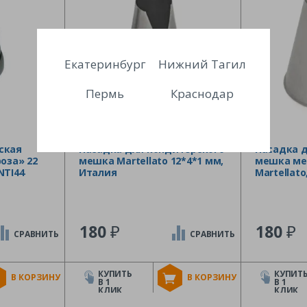
Екатеринбург
Нижний Тагил
Пермь
Краснодар
ская
Насадка для кондитерского
Насадка 
оза» 22
мешка Martellato 12*4*1 мм,
мешка мет
NTI44
Италия
Martellat
₽
₽
180
180
СРАВНИТЬ
СРАВНИТЬ
КУПИТЬ
КУПИТ
В КОРЗИНУ
В КОРЗИНУ
В 1
В 1
КЛИК
КЛИК