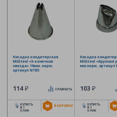
Насадка кондитерская
Насадка кондитер
MGSteel «5-конечная
MGSteel «Крупная р
звезда» 10мм. нерж.
мм нерж. артикул 
артикул NTB5
₽
₽
114
103
СРАВНИТЬ
КУПИТЬ
КУПИТЬ
В КОРЗИНУ
В 1
В 1
КЛИК
КЛИК